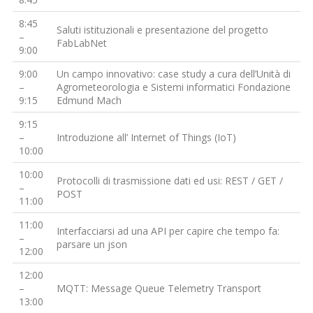
8:45
Saluti istituzionali e presentazione del progetto
–
FabLabNet
9:00
9:00
Un campo innovativo: case study a cura dell’Unità di
–
Agrometeorologia e Sistemi informatici Fondazione
9:15
Edmund Mach
9:15
–
Introduzione all’ Internet of Things (IoT)
10:00
10:00
Protocolli di trasmissione dati ed usi: REST / GET /
–
POST
11:00
11:00
Interfacciarsi ad una API per capire che tempo fa:
–
parsare un json
12:00
12:00
–
MQTT: Message Queue Telemetry Transport
13:00