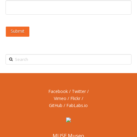
Search
Facebook
/
Twitter
/
Vimeo
/
Flickr
/
GitHub
/
FabLabs.io
MUSE Museo